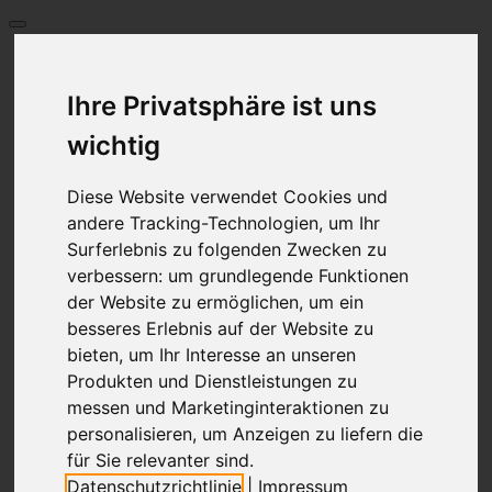
Start
Preise
Ihre Privatsphäre ist uns
Sprache
Deutsch
wichtig
English
العربية
Diese Website verwendet Cookies und
Български език
andere Tracking-Technologien, um Ihr
Français
Greece
Surferlebnis zu folgenden Zwecken zu
Italiano
verbessern:
um grundlegende Funktionen
Hrvatski
der Website zu ermöglichen
,
um ein
Nederlands
besseres Erlebnis auf der Website zu
Polski
bieten
,
um Ihr Interesse an unseren
Português
limba română
Produkten und Dienstleistungen zu
Русский
messen und Marketinginteraktionen zu
Español
personalisieren
,
um Anzeigen zu liefern die
Česky
für Sie relevanter sind
.
Türkçe
Datenschutzrichtlinie
|
Impressum
Український