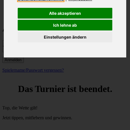
Magyar
Alle akzeptieren
Ich lehne ab
Anmelden
Einstellungen ändern
Anmelden
Spielername/Passwort vergessen?
Das Turnier ist beendet.
Top, die Wette gilt!
Jetzt tippen, mitfiebern und gewinnen.