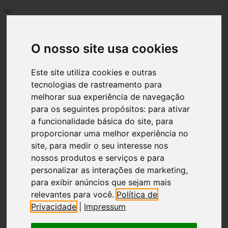
Início
Prémios
O nosso site usa cookies
Idioma
Deutsch
Este site utiliza cookies e outras
English
العربية
tecnologias de rastreamento para
Български език
melhorar sua experiência de navegação
Français
para os seguintes propósitos:
para ativar
Greece
a funcionalidade básica do site
,
para
Italiano
proporcionar uma melhor experiência no
Hrvatski
Nederlands
site
,
para medir o seu interesse nos
Polski
nossos produtos e serviços e para
Português
personalizar as interações de marketing
,
limba română
para exibir anúncios que sejam mais
Русский
relevantes para você
.
Política de
Español
Česky
Privacidade
|
Impressum
Türkçe
Український