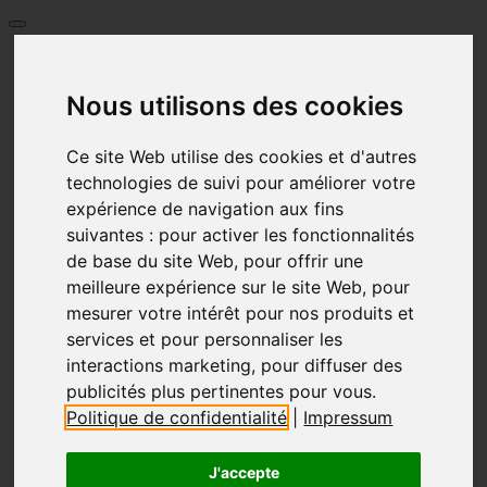
Accueil
Prix
Nous utilisons des cookies
Langue
Deutsch
English
Ce site Web utilise des cookies et d'autres
العربية
technologies de suivi pour améliorer votre
Български език
expérience de navigation aux fins
Français
suivantes :
pour activer les fonctionnalités
Greece
de base du site Web
,
pour offrir une
Italiano
Hrvatski
meilleure expérience sur le site Web
,
pour
Nederlands
mesurer votre intérêt pour nos produits et
Polski
services et pour personnaliser les
Português
interactions marketing
,
pour diffuser des
limba română
publicités plus pertinentes pour vous
.
Русский
Español
Politique de confidentialité
|
Impressum
Česky
Türkçe
J'accepte
Український