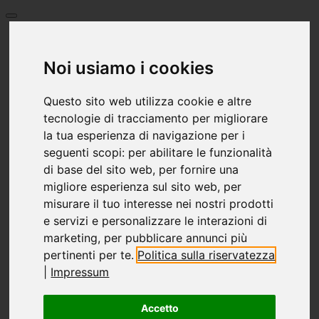
Home
Premi
Noi usiamo i cookies
Lingua
Deutsch
Questo sito web utilizza cookie e altre
English
العربية
tecnologie di tracciamento per migliorare
Български език
la tua esperienza di navigazione per i
Français
seguenti scopi:
per abilitare le funzionalità
Greece
di base del sito web
,
per fornire una
Italiano
migliore esperienza sul sito web
,
per
Hrvatski
Nederlands
misurare il tuo interesse nei nostri prodotti
Polski
e servizi e personalizzare le interazioni di
Português
marketing
,
per pubblicare annunci più
limba română
pertinenti per te
.
Politica sulla riservatezza
Русский
|
Impressum
Español
Česky
Türkçe
Accetto
Український