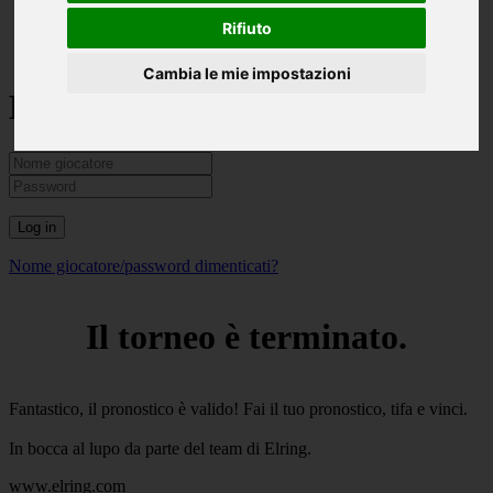
Magyar
Rifiuto
Cambia le mie impostazioni
Registrazione
Log in
Nome giocatore/password dimenticati?
Il torneo è terminato.
Fantastico, il pronostico è valido! Fai il tuo pronostico, tifa e vinci.
In bocca al lupo da parte del team di Elring.
www.elring.com